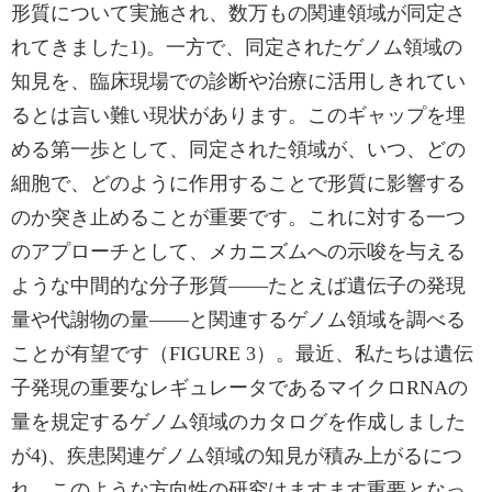
形質について実施され、数万もの関連領域が同定さ
れてきました1)。一方で、同定されたゲノム領域の
知見を、臨床現場での診断や治療に活用しきれてい
るとは言い難い現状があります。このギャップを埋
める第一歩として、同定された領域が、いつ、どの
細胞で、どのように作用することで形質に影響する
のか突き止めることが重要です。これに対する一つ
のアプローチとして、メカニズムへの示唆を与える
ような中間的な分子形質――たとえば遺伝子の発現
量や代謝物の量――と関連するゲノム領域を調べる
ことが有望です（FIGURE 3）。最近、私たちは遺伝
子発現の重要なレギュレータであるマイクロRNAの
量を規定するゲノム領域のカタログを作成しました
が4)、疾患関連ゲノム領域の知見が積み上がるにつ
れ、このような方向性の研究はますます重要となっ