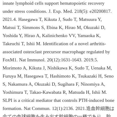
innate lymphoid cells support hematopoietic recovery
under stress conditions. J. Exp. Med. 218(5): e20200817.
2021.4. Hasegawa T, Kikuta J, Sudo T, Matsuura Y,
Matsui T, Simmons S, Ebina K, Hirao M, Okuzaki D,
Yoshida Y, Hirao A, Kalinichenko VV, Yamaoka K,
Takeuchi T, Ishii M. Identification of a novel arthritis-
associated osteoclast precursor macrophage regulated by
FoxM1. Nat Immunol. 20(12):1631-1643. 2019.5.
Morimoto A, Kikuta J, Nishikawa K, Sudo T, Uenaka M,
Furuya M, Hasegawa T, Hashimoto K, Tsukazaki H, Seno
S, Nakamura A, Okuzaki D, Sugihara F, Ninomiya A,
Yoshimura T, Takao-Kawabata R, Matsuda H, Ishii M.
SLPI is a critical mediator that controls PTH-induced bone
formation. Nat Commun. 12(1):2136. 2021.造血幹細胞は
全ての血球細胞を生み出す幹細胞の一種であり、胎