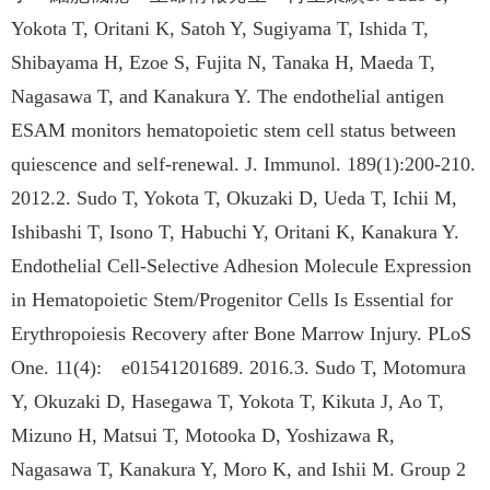
Yokota T, Oritani K, Satoh Y, Sugiyama T, Ishida T,
Shibayama H, Ezoe S, Fujita N, Tanaka H, Maeda T,
Nagasawa T, and Kanakura Y. The endothelial antigen
ESAM monitors hematopoietic stem cell status between
quiescence and self-renewal. J. Immunol. 189(1):200-210.
2012.2. Sudo T, Yokota T, Okuzaki D, Ueda T, Ichii M,
Ishibashi T, Isono T, Habuchi Y, Oritani K, Kanakura Y.
Endothelial Cell-Selective Adhesion Molecule Expression
in Hematopoietic Stem/Progenitor Cells Is Essential for
Erythropoiesis Recovery after Bone Marrow Injury. PLoS
One. 11(4): e01541201689. 2016.3. Sudo T, Motomura
Y, Okuzaki D, Hasegawa T, Yokota T, Kikuta J, Ao T,
Mizuno H, Matsui T, Motooka D, Yoshizawa R,
Nagasawa T, Kanakura Y, Moro K, and Ishii M. Group 2