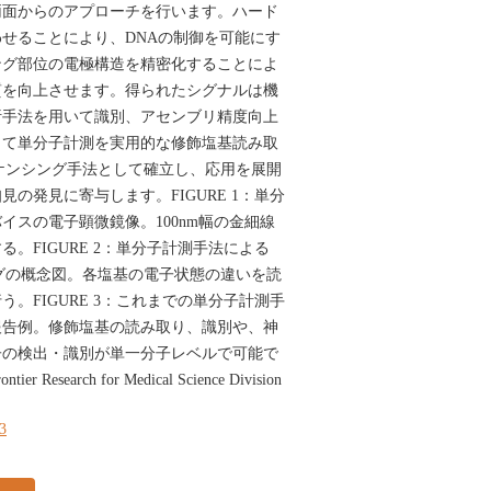
両面からのアプローチを行います。ハード
せることにより、DNAの制御を可能にす
ング部位の電極構造を精密化することによ
質を向上させます。得られたシグナルは機
析手法を用いて識別、アセンブリ精度向上
して単分子計測を実用的な修飾塩基読み取
ーケンシング手法として確立し、応用を展開
の発見に寄与します。FIGURE 1：単分
イスの電子顕微鏡像。100nm幅の金細線
。FIGURE 2：単分子計測手法による
ングの概念図。各塩基の電子状態の違いを読
。FIGURE 3：これまでの単分子計測手
報告例。修飾塩基の読み取り、識別や、神
子の検出・識別が単一分子レベルで可能で
tier Research for Medical Science Division
23