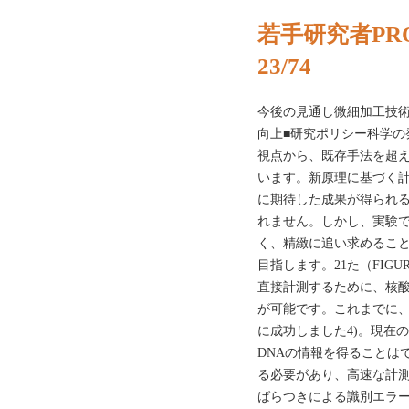
若手研究者PROFI
23/74
今後の見通し微細加工技
向上■研究ポリシー科学の
視点から、既存手法を超
います。新原理に基づく
に期待した成果が得られ
れません。しかし、実験
く、精緻に追い求めるこ
目指します。21た（FIG
直接計測するために、核
が可能です。これまでに
に成功しました4)。現在
DNAの情報を得ることは
る必要があり、高速な計
ばらつきによる識別エラ