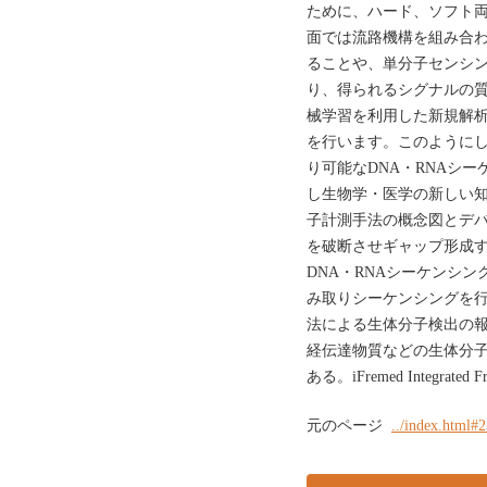
ために、ハード、ソフト
面では流路機構を組み合わ
ることや、単分子センシ
り、得られるシグナルの
械学習を利用した新規解
を行います。このように
り可能なDNA・RNAシ
し生物学・医学の新しい知見
子計測手法の概念図とデバ
を破断させギャップ形成する
DNA・RNAシーケンシ
み取りシーケンシングを行う
法による生体分子検出の
経伝達物質などの生体分
ある。iFremed Integrated Fron
元のページ
../index.html#