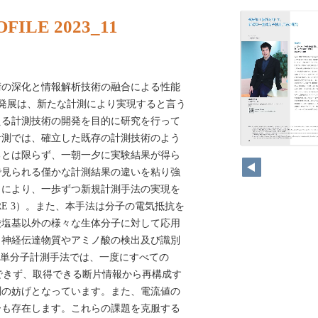
LE 2023_11
術の深化と情報解析技術の融合による性能
発展は、新たな計測により実現すると言う
える計測技術の開発を目的に研究を行って
計測では、確立した既存の計測技術のよう
るとは限らず、一朝一夕に実験結果が得ら
で見られる僅かな計測結果の違いを粘り強
とにより、一歩ずつ新規計測手法の実現を
URE 3）。また、本手法は分子の電気抵抗を
酸塩基以外の様々な生体分子に対して応用
、神経伝達物質やアミノ酸の検出及び識別
の単分子計測手法では、一度にすべての
できず、取得できる断片情報から再構成す
測の妨げとなっています。また、電流値の
ーも存在します。これらの課題を克服する